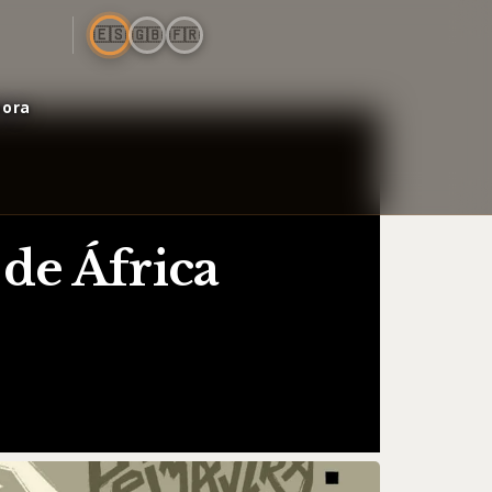
🇪🇸
🇬🇧
🇫🇷
bora
de África