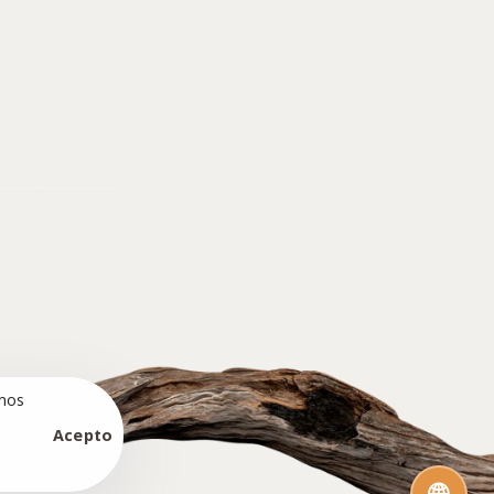
amos
Acepto
🌐