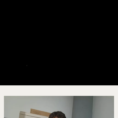
Mohamed Islam, antiguo
participante de Tod@s
Ganamos, gana la Olimpiada
de Geografía e Historia de
Castilla-La Mancha
ALBERTO
JULIO 15, 2026