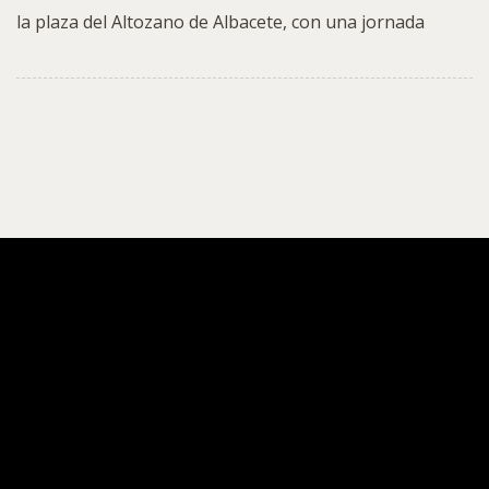
la plaza del Altozano de Albacete, con una jornada
Primer taller de higiene
bucodental para las familias
de los asentamientos del