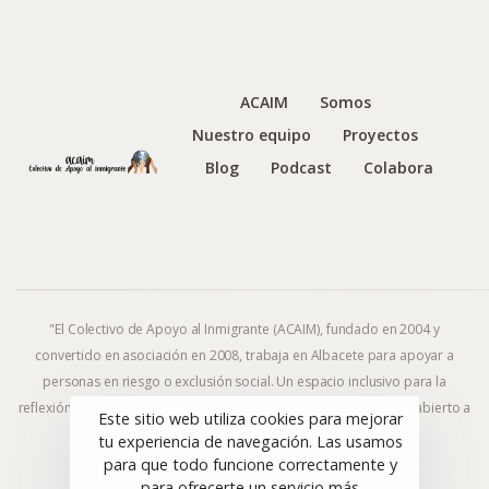
ACAIM
Somos
Nuestro equipo
Proyectos
Blog
Podcast
Colabora
"El Colectivo de Apoyo al Inmigrante (ACAIM), fundado en 2004 y
convertido en asociación en 2008, trabaja en Albacete para apoyar a
personas en riesgo o exclusión social. Un espacio inclusivo para la
reflexión y la acción frente al fenómeno migratorio y la exclusión, abierto a
Este sitio web utiliza cookies para mejorar
todas las ideologías y religiones."
tu experiencia de navegación. Las usamos
para que todo funcione correctamente y
para ofrecerte un servicio más