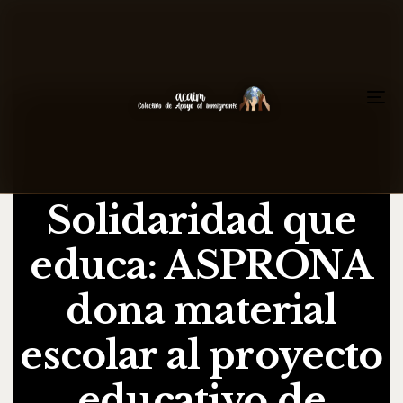
To
na
Solidaridad que
educa: ASPRONA
dona material
escolar al proyecto
educativo de