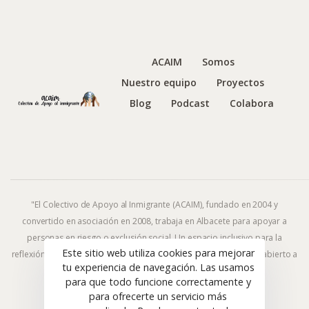
ACAIM
Somos
Nuestro equipo
Proyectos
Blog
Podcast
Colabora
"El Colectivo de Apoyo al Inmigrante (ACAIM), fundado en 2004 y
convertido en asociación en 2008, trabaja en Albacete para apoyar a
personas en riesgo o exclusión social. Un espacio inclusivo para la
Este sitio web utiliza cookies para mejorar
reflexión y la acción frente al fenómeno migratorio y la exclusión, abierto a
tu experiencia de navegación. Las usamos
todas las ideologías y religiones."
para que todo funcione correctamente y
para ofrecerte un servicio más