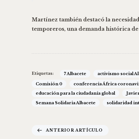
Martínez también destacó la necesidad
temporeros
, una demanda histórica d
Etiquetas:
7 Albacete
activismo social A
Comisión 0
conferencia África coronavi
educación para la ciudadanía global
Javie
Semana Solidaria Albacete
solidaridad in
ANTERIOR ARTÍCULO