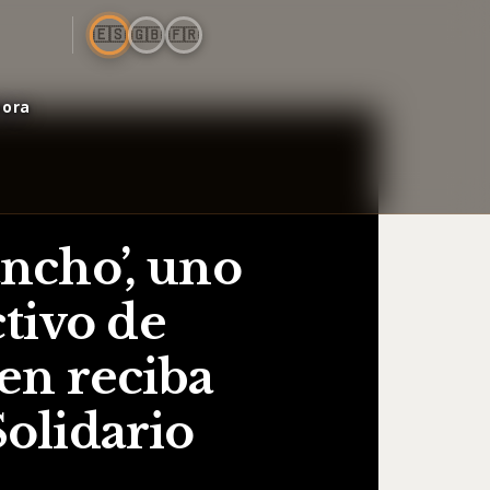
🇪🇸
🇬🇧
🇫🇷
bora
ncho’, uno
tivo de
en reciba
olidario