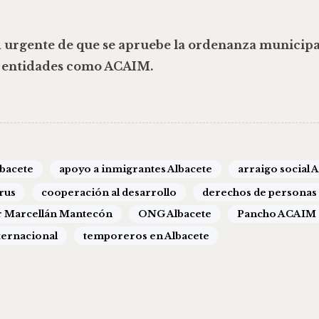
 urgente de que se apruebe la
ordenanza municipal
e entidades como ACAIM.
lbacete
apoyo a inmigrantes Albacete
arraigo social 
rus
cooperación al desarrollo
derechos de personas
r Marcellán Mantecón
ONG Albacete
Pancho ACAIM
ternacional
temporeros en Albacete