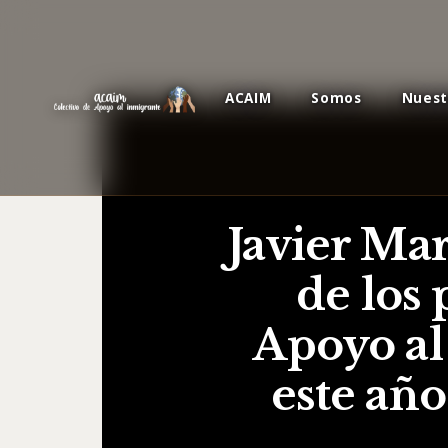
ACAIM
Somos
Nuest
Javier Ma
de los
Apoyo al
este añ