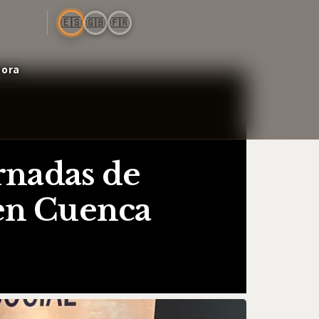
🇪🇸
🇬🇧
🇫🇷
bora
rnadas de
 en Cuenca