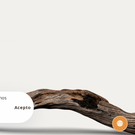
amos
Acepto
🌐