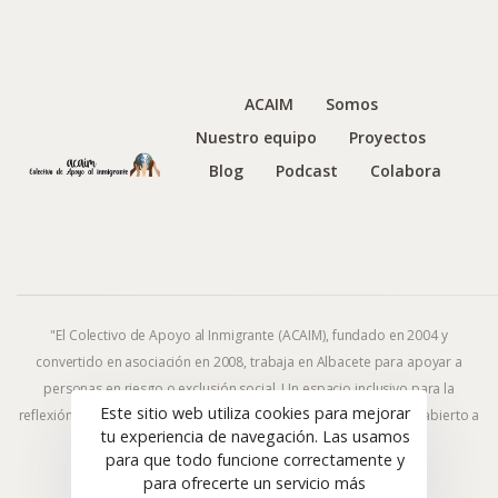
ACAIM
Somos
Nuestro equipo
Proyectos
Blog
Podcast
Colabora
"El Colectivo de Apoyo al Inmigrante (ACAIM), fundado en 2004 y
convertido en asociación en 2008, trabaja en Albacete para apoyar a
personas en riesgo o exclusión social. Un espacio inclusivo para la
Este sitio web utiliza cookies para mejorar
reflexión y la acción frente al fenómeno migratorio y la exclusión, abierto a
tu experiencia de navegación. Las usamos
todas las ideologías y religiones."
para que todo funcione correctamente y
para ofrecerte un servicio más