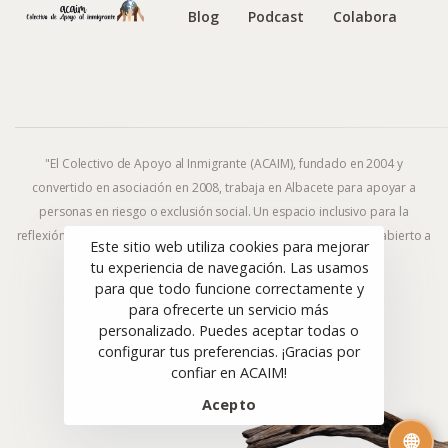
Blog
Podcast
Colabora
"El Colectivo de Apoyo al Inmigrante (ACAIM), fundado en 2004 y
convertido en asociación en 2008, trabaja en Albacete para apoyar a
personas en riesgo o exclusión social. Un espacio inclusivo para la
reflexión y la acción frente al fenómeno migratorio y la exclusión, abierto a
Este sitio web utiliza cookies para mejorar
todas las ideologías y religiones."
tu experiencia de navegación. Las usamos
para que todo funcione correctamente y
para ofrecerte un servicio más
personalizado. Puedes aceptar todas o
© ACAIM 2008–2025. Todos los derechos reservados.
configurar tus preferencias. ¡Gracias por
Sitio web diseñado con 🤎 por
CuarteroAgurcia
confiar en ACAIM!
Acepto
🌐