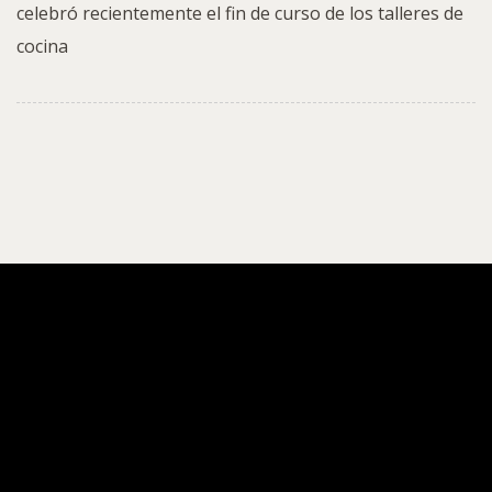
celebró recientemente el fin de curso de los talleres de
cocina
ACAIM
ACAIM, premiada como
Iniciativa Social 2021 por su