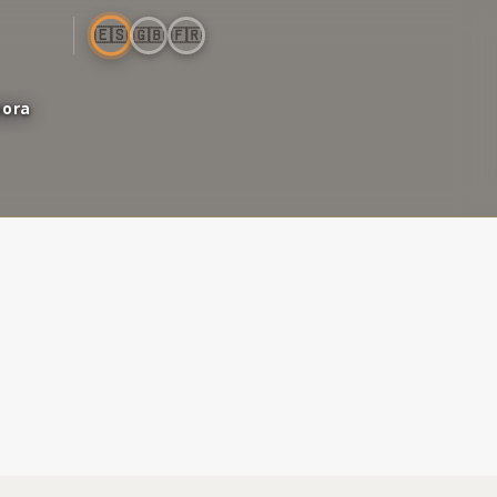
🇪🇸
🇬🇧
🇫🇷
bora