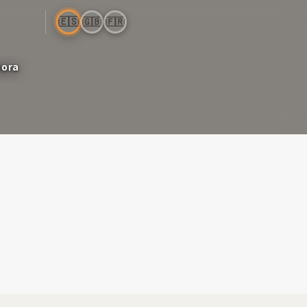
🇪🇸
🇬🇧
🇫🇷
bora