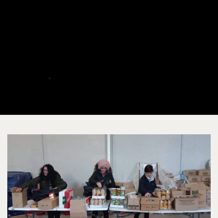
prepara más de 200 lotes
para apoyar a inmigrantes
en asentamientos de
Albacete
ALBERTO
DICIEMBRE 17, 2023