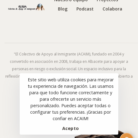
Blog
Podcast
Colabora
"El Colectivo de Apoyo al Inmigrante (ACAIM), fundado en 2004 y
convertido en asociación en 2008, trabaja en Albacete para apoyar a
personas en riesgo o exclusión social. Un espacio inclusivo para la
reflexión y la acción frente al fenómeno migratorio y la exclusión, abierto a
Este sitio web utiliza cookies para mejorar
todas las ideologías y religiones."
tu experiencia de navegación. Las usamos
para que todo funcione correctamente y
para ofrecerte un servicio más
personalizado. Puedes aceptar todas o
© ACAIM 2008–2025. Todos los derechos reservados.
configurar tus preferencias. ¡Gracias por
Sitio web diseñado con 🤎 por
CuarteroAgurcia
confiar en ACAIM!
Acepto