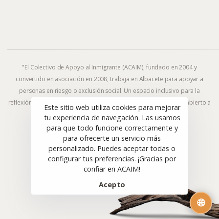
"El Colectivo de Apoyo al Inmigrante (ACAIM), fundado en 2004 y
convertido en asociación en 2008, trabaja en Albacete para apoyar a
personas en riesgo o exclusión social. Un espacio inclusivo para la
reflexión y la acción frente al fenómeno migratorio y la exclusión, abierto a
Este sitio web utiliza cookies para mejorar
todas las ideologías y religiones."
tu experiencia de navegación. Las usamos
para que todo funcione correctamente y
para ofrecerte un servicio más
personalizado. Puedes aceptar todas o
© ACAIM 2008–2025. Todos los derechos reservados.
configurar tus preferencias. ¡Gracias por
Sitio web diseñado con 🤎 por
CuarteroAgurcia
confiar en ACAIM!
Acepto
🌐