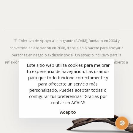
"El Colectivo de Apoyo al Inmigrante (ACAIM), fundado en 2004 y
convertido en asociación en 2008, trabaja en Albacete para apoyar a
personas en riesgo o exclusión social. Un espacio inclusivo para la
reflexión y la acción frente al fenómeno migratorio y la exclusión, abierto a
Este sitio web utiliza cookies para mejorar
todas las ideologías y religiones."
tu experiencia de navegación. Las usamos
para que todo funcione correctamente y
para ofrecerte un servicio más
personalizado. Puedes aceptar todas o
© ACAIM 2008–2025. Todos los derechos reservados.
configurar tus preferencias. ¡Gracias por
Sitio web diseñado con 🤎 por
CuarteroAgurcia
confiar en ACAIM!
Acepto
🌐