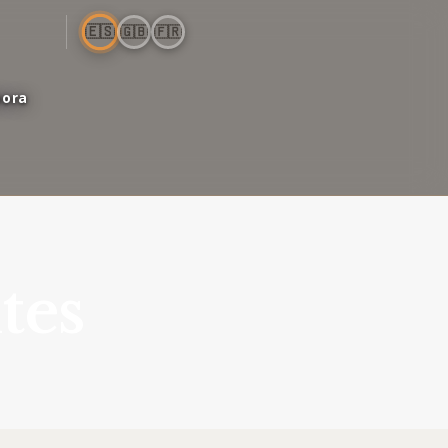
🇪🇸
🇬🇧
🇫🇷
bora
tes