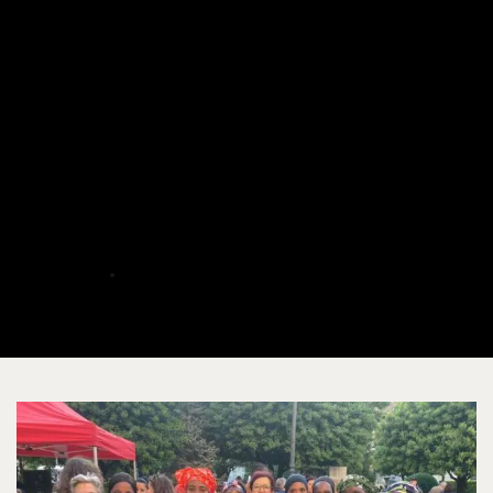
ACAIM
El Día de África se celebra en
Albacete junto a los menores
y madres del proyecto
Tod@s Ganamos y
Proinfancia
ALBERTO
MAYO 24, 2025