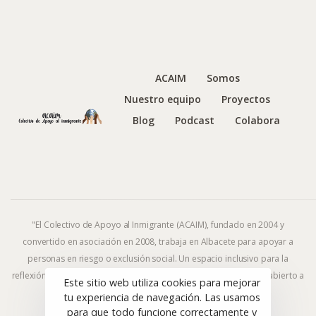
ACAIM
Somos
Nuestro equipo
Proyectos
Blog
Podcast
Colabora
"El Colectivo de Apoyo al Inmigrante (ACAIM), fundado en 2004 y
convertido en asociación en 2008, trabaja en Albacete para apoyar a
personas en riesgo o exclusión social. Un espacio inclusivo para la
reflexión y la acción frente al fenómeno migratorio y la exclusión, abierto a
Este sitio web utiliza cookies para mejorar
todas las ideologías y religiones."
tu experiencia de navegación. Las usamos
para que todo funcione correctamente y