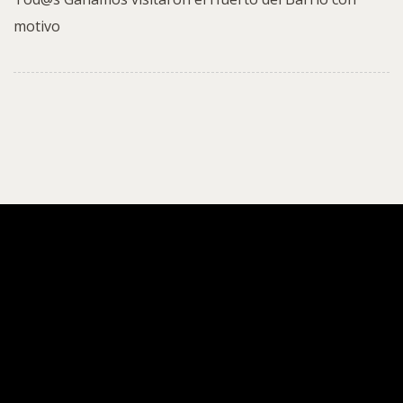
motivo
ACAIM
Incluye-T: educación,
inclusión y oportunidades
desde las aulas de Albacete