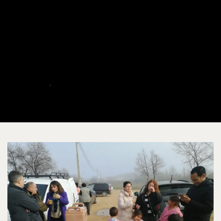
Albacete: ACAIM Lleva
Chocolate, Juguetes y Ayuda
a los Asentamientos de
Albacete
ALBERTO
DICIEMBRE 24, 2022