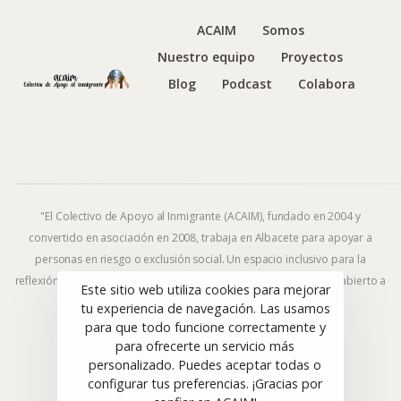
ACAIM
Somos
Nuestro equipo
Proyectos
Blog
Podcast
Colabora
"El Colectivo de Apoyo al Inmigrante (ACAIM), fundado en 2004 y
convertido en asociación en 2008, trabaja en Albacete para apoyar a
personas en riesgo o exclusión social. Un espacio inclusivo para la
reflexión y la acción frente al fenómeno migratorio y la exclusión, abierto a
Este sitio web utiliza cookies para mejorar
todas las ideologías y religiones."
tu experiencia de navegación. Las usamos
para que todo funcione correctamente y
para ofrecerte un servicio más
personalizado. Puedes aceptar todas o
© ACAIM 2008–2025. Todos los derechos reservados.
configurar tus preferencias. ¡Gracias por
Sitio web diseñado con 🤎 por
CuarteroAgurcia