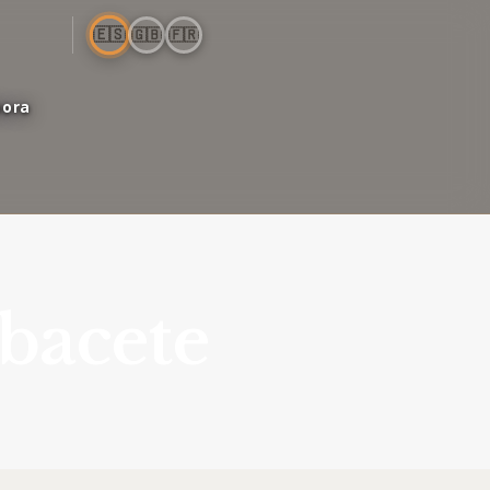
🇪🇸
🇬🇧
🇫🇷
bora
lbacete