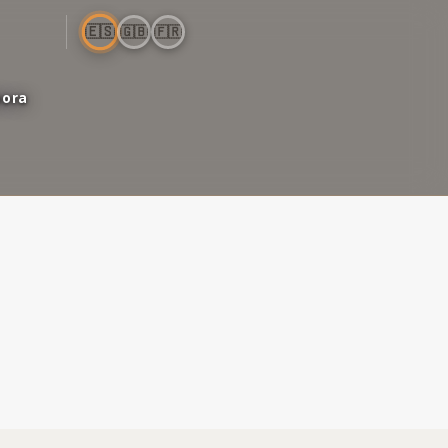
🇪🇸
🇬🇧
🇫🇷
bora