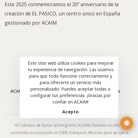
Este 2025 conmemoramos el 20º aniversario de la
creación de EL PASICO, un centro único en España
gestionado por ACAIM
Este sitio web utiliza cookies para mejorar
tu experiencia de navegación. Las usamos
para que todo funcione correctamente y
para ofrecerte un servicio más
personalizado. Puedes aceptar todas o
ACAIM
Somos
Nuestro equipo
Proyectos
configurar tus preferencias. ¡Gracias por
Blog
Podcast
Colabora
confiar en ACAIM!
Acepto
🌐
"El Colectivo de Apoyo al Inmigrante (ACAIM), fundado en 2004 y
convertido en asociación en 2008, trabaja en Albacete para apoyar a