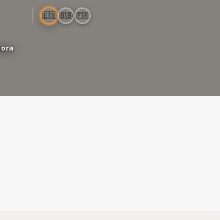
🇪🇸
🇬🇧
🇫🇷
bora