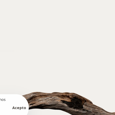
amos
Acepto