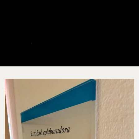
ACAIM y CaixaProinfancia
paso a paso, una sociedad
más justa e inclusiva.
ALBERTO
MARZO 3, 2025