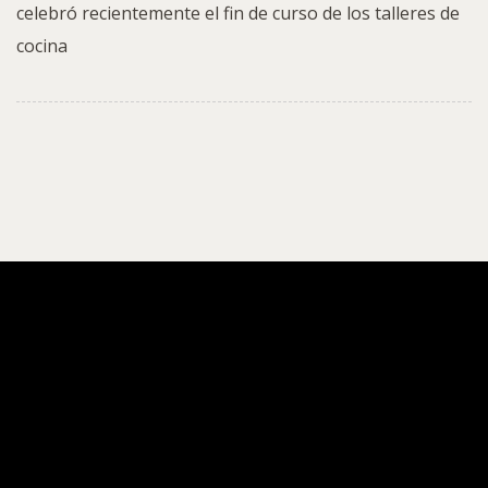
celebró recientemente el fin de curso de los talleres de
cocina
ACAIM
Fin de curso de los proyectos
educativos de ACAIM