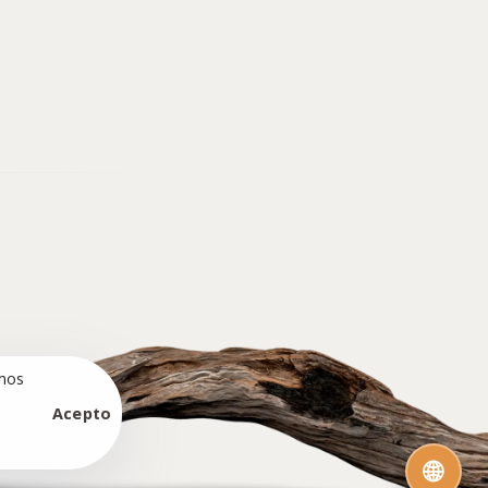
amos
Acepto
🌐