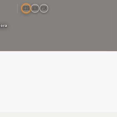
🇪🇸
🇬🇧
🇫🇷
bora